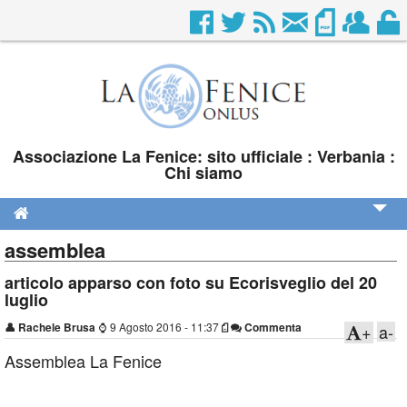
Associazione La Fenice: sito ufficiale : Verbania :
Chi siamo
assemblea
Chi siamo
articolo apparso con foto su Ecorisveglio del 20
Dove siamo
luglio
Contatti
👤
Rachele Brusa
⌚
9 Agosto 2016 - 11:37
Commenta
+
a-
Collabora con noi
Assemblea La Fenice
Calendario