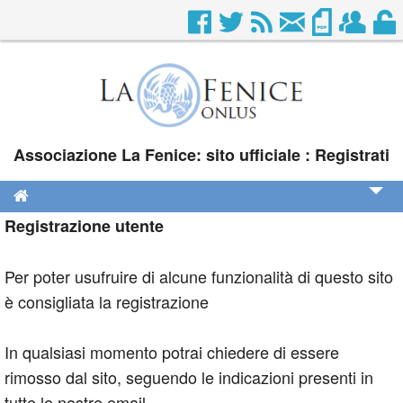
Associazione La Fenice: sito ufficiale : Registrati
Registrazione utente
Chi siamo
Dove siamo
Per poter usufruire di alcune funzionalità di questo sito
Contatti
è consigliata la registrazione
Collabora con noi
In qualsiasi momento potrai chiedere di essere
Calendario
rimosso dal sito, seguendo le indicazioni presenti in
tutte le nostre email