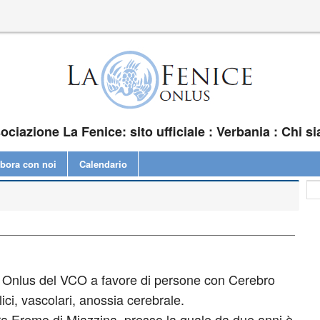
ociazione La Fenice: sito ufficiale : Verbania : Chi s
abora con noi
Calendario
e Onlus del VCO a favore di persone con Cerebro
ici, vascolari, anossia cerebrale.
ra Eremo di Miazzina, presso la quale da due anni è