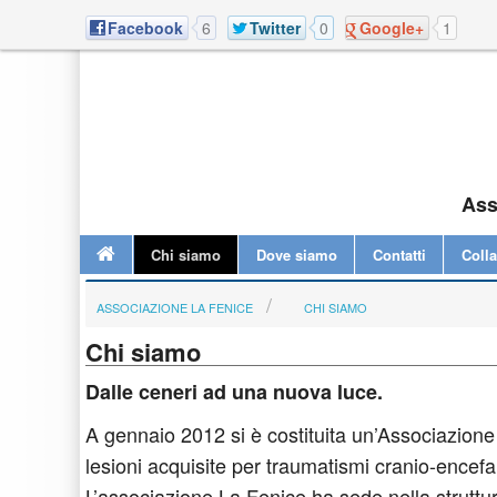
Facebook
6
Twitter
0
Google+
1
Ass
Chi siamo
Dove siamo
Contatti
Coll
ASSOCIAZIONE LA FENICE
CHI SIAMO
Chi siamo
Dalle ceneri ad una nuova luce.
A gennaio 2012 si è costituita un’Associazion
lesioni acquisite per traumatismi cranio-encefal
L’associazione La Fenice ha sede nella struttu